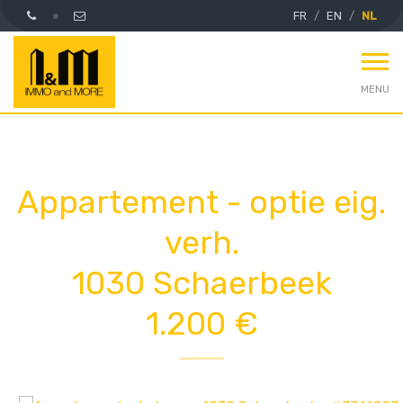
FR
EN
NL
MENU
Appartement - optie eig.
verh.
1030 Schaerbeek
1.200 €