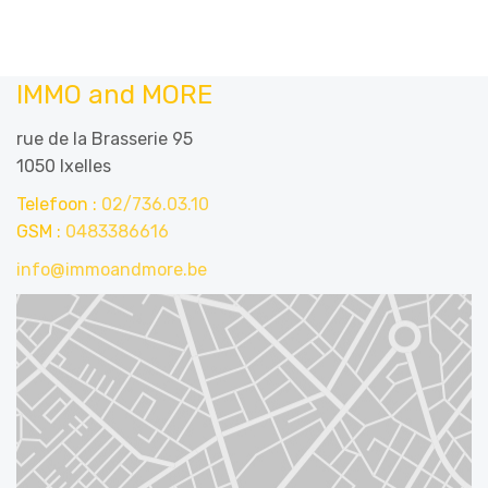
IMMO and MORE
rue de la Brasserie 95
1050 Ixelles
Telefoon :
02/736.03.10
GSM :
0483386616
info@immoandmore.be