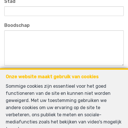
Stad
Boodschap
Anti-spam validatie
Onze website maakt gebruik van cookies
Sommige cookies zijn essentieel voor het goed
functioneren van de site en kunnen niet worden
*
Verplichte velden
geweigerd. Met uw toestemming gebruiken we
andere cookies om uw ervaring op de site te
Ik aanvaard informatie per e-mail te ontvangen.
verbeteren, ons publiek te meten en sociale-
Ik aanvaard newsletters te ontvangen.
mediafuncties zoals het bekijken van video's mogelijk