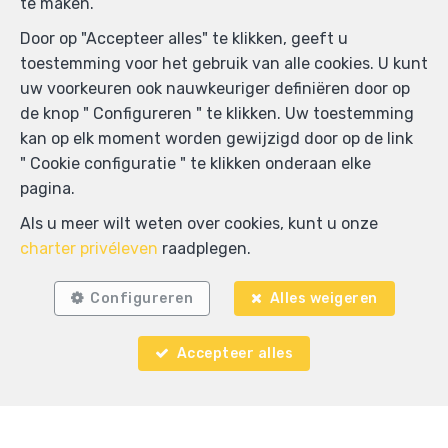
te maken.
Ik aanvaard SMS te ontvangen.
Door op "Accepteer alles" te klikken, geeft u
toestemming voor het gebruik van alle cookies. U kunt
Door mijn verzoek te verzenden geef ik de
uw voorkeuren ook nauwkeuriger definiëren door op
toestemming dat mijn gegevens die in dit formulier
de knop " Configureren " te klikken. Uw toestemming
ingevuld zijn gebruikt worden door Arnaud Deschutter
kan op elk moment worden gewijzigd door op de link
voor hierondervernoemde doeleinden en dit in
" Cookie configuratie " te klikken onderaan elke
overeenstemming met het
charter privéleven
van deze
pagina.
website. Ik kan op elk moment mijn toestemming
Als u meer wilt weten over cookies, kunt u onze
intrekken door een schriftelijke aanvraag in te dienen
charter privéleven
raadplegen.
op volgend e-mailadres: sales@immoandmore.be.
Configureren
Alles weigeren
Verzenden
Accepteer alles
IMMO and MORE
rue de la Brasserie 95
—
1050 Ixelles
—
TEL.
02/736.03.10