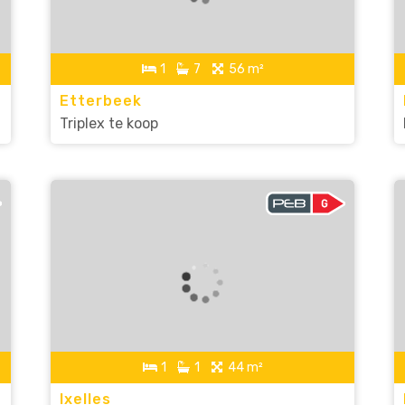
1
7
56 m²
Etterbeek
Triplex te koop
1
1
44 m²
Ixelles