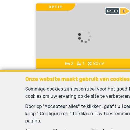
OPTIE
2
1
80 m²
Bruxelles
Onze website maakt gebruik van cookies
Appartement te koop
Sommige cookies zijn essentieel voor het goed
cookies om uw ervaring op de site te verbeteren
OPTIE
Door op "Accepteer alles" te klikken, geeft u t
knop " Configureren " te klikken. Uw toestemmin
pagina.