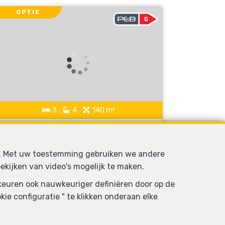
OPTIE
3
4
140 m²
Schaerbeek
Duplex te koop
d. Met uw toestemming gebruiken we andere
ekijken van video's mogelijk te maken.
rkeuren ook nauwkeuriger definiëren door op de
ie configuratie " te klikken onderaan elke