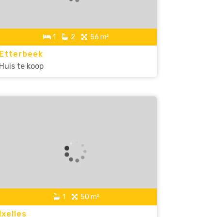
1
2
56 m²
Etterbeek
Huis te koop
1
50 m²
Ixelles