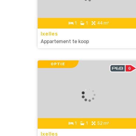
1
1
44 m²
Ixelles
Appartement te koop
OPTIE
1
1
52 m²
Ixelles