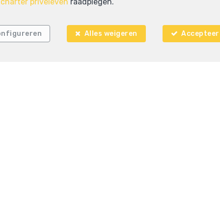
e
charter privéleven
raadplegen.
nfigureren
Alles weigeren
Accepteer 
3
1
151 m²
2
Bruxelles
Eengezinswoning te koop
OPTIE