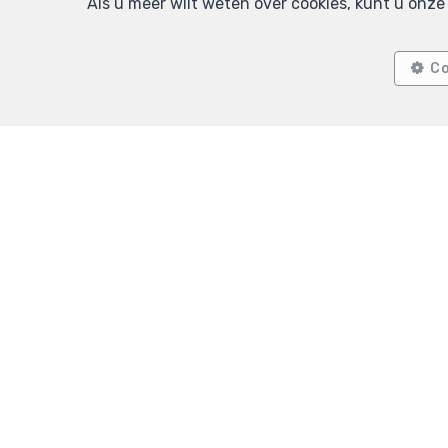
Als u meer wilt weten over cookies, kunt u onz
Co
2
1
75 m²
Schaerbeek
Gelijkvloerse verdieping te koop
OPTIE