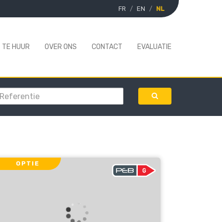
FR
EN
NL
TE HUUR
OVER ONS
CONTACT
EVALUATIE
OPTIE